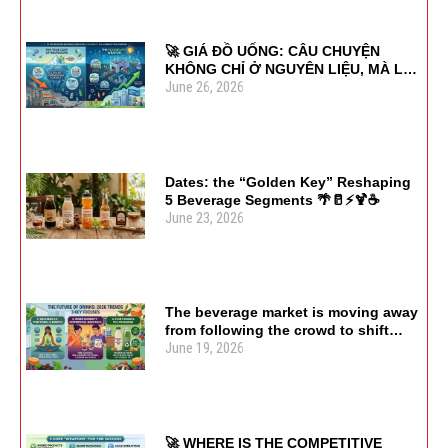
🚀 GIÁ ĐỒ UỐNG: CÂU CHUYỆN
KHÔNG CHỈ Ở NGUYÊN LIỆU, MÀ LÀ
June 26, 2026
SỰ LINH HOẠT
Dates: the “Golden Key” Reshaping
5 Beverage Segments 🌴🥛⚡🍹☕
June 23, 2026
The beverage market is moving away
from following the crowd to shift
June 19, 2026
focus toward usage purpose and
health value. 🌿🍹♻️
🚀 WHERE IS THE COMPETITIVE