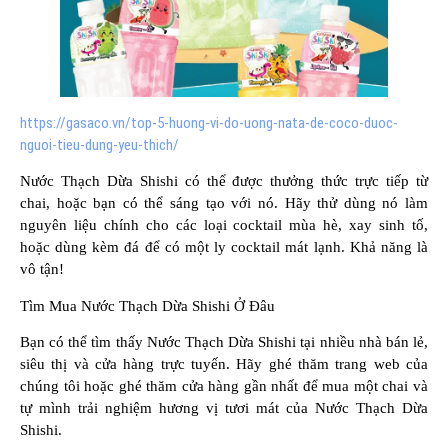
https://gasaco.vn/top-5-huong-vi-do-uong-nata-de-coco-duoc-
nguoi-tieu-dung-yeu-thich/
Nước Thạch Dừa Shishi có thể được thưởng thức trực tiếp từ
chai, hoặc bạn có thể sáng tạo với nó. Hãy thử dùng nó làm
nguyên liệu chính cho các loại cocktail mùa hè, xay sinh tố,
hoặc dùng kèm đá để có một ly cocktail mát lạnh. Khả năng là
vô tận!
Tìm Mua Nước Thạch Dừa Shishi Ở Đâu
Bạn có thể tìm thấy Nước Thạch Dừa Shishi tại nhiều nhà bán lẻ,
siêu thị và cửa hàng trực tuyến. Hãy ghé thăm trang web của
chúng tôi hoặc ghé thăm cửa hàng gần nhất để mua một chai và
tự mình trải nghiệm hương vị tươi mát của Nước Thạch Dừa
Shishi.